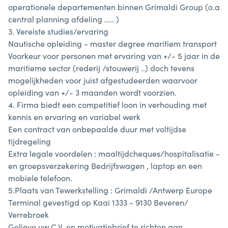
operationele departementen binnen Grimaldi Group (o.a
central planning afdeling ….. )
3. Vereiste studies/ervaring
Nautische opleiding - master degree maritiem transport
Voorkeur voor personen met ervaring van +/- 5 jaar in de
maritieme sector (rederij /stouwerij ..) doch tevens
mogelijkheden voor juist afgestudeerden waarvoor
opleiding van +/- 3 maanden wordt voorzien.
4. Firma biedt een competitief loon in verhouding met
kennis en ervaring en variabel werk
Een contract van onbepaalde duur met voltijdse
tijdregeling
Extra legale voordelen : maaltijdcheques/hospitalisatie -
en groepsverzekering Bedrijfswagen , laptop en een
mobiele telefoon.
5.Plaats van Tewerkstelling : Grimaldi /Antwerp Europe
Terminal gevestigd op Kaai 1333 - 9130 Beveren/
Verrebroek
Gelieve uw C.V. en motivatiebrief te richten aan