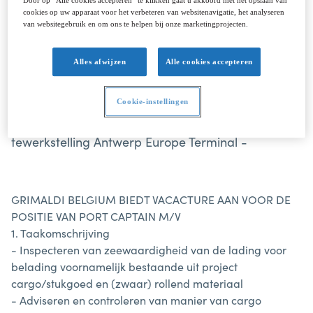
Door op “Alle cookies accepteren” te klikken gaat u akkoord met het opslaan van
cookies op uw apparaat voor het verbeteren van websitenavigatie, het analyseren
CAPTAIN MANAGER
van websitegebruik en om ons te helpen bij onze marketingprojecten.
Alles afwijzen
Alle cookies accepteren
Grimaldi Belgium is op zoek naar Port Captains in
Cookie-instellingen
de haven van Antwerpen. Plaats van
tewerkstelling Antwerp Europe Terminal -
GRIMALDI BELGIUM BIEDT VACACTURE AAN VOOR DE
POSITIE VAN PORT CAPTAIN M/V
1. Taakomschrijving
- Inspecteren van zeewaardigheid van de lading voor
belading voornamelijk bestaande uit project
cargo/stukgoed en (zwaar) rollend materiaal
- Adviseren en controleren van manier van cargo