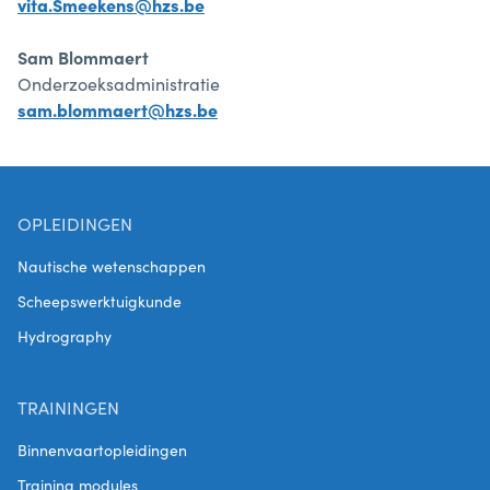
vita.Smeekens@hzs.be
Sam Blommaert
Onderzoeksadministratie
sam.blommaert@hzs.be
OPLEIDINGEN
Nautische wetenschappen
Scheepswerktuigkunde
Hydrography
TRAININGEN
Binnenvaartopleidingen
Training modules