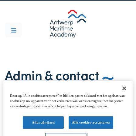
Admin & contact
Door op “Alle cookies accepteren” te klikken gaat u akkoord met het opslaan van
Contact
cookies op uw apparaat voor het verbeteren van websitenavigatie, het analyseren
van websitegebruik en om ons te helpen bij onze marketingprojecten.
Dr. Geert Potters
Hoofd Wetenschappelijk Onderzoek / Externe projecten
Alles afwijzen
Alle cookies accepteren
tel. 0496 208773
geert.potters@hzs.be