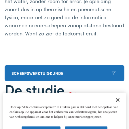
het water, zonder room for error. Je opleiding
zoomt dus in op thermische en pneumatische
fysica, maar net zo goed op de informatica
waarmee oceaanschepen vanop afstand bestuurd
worden. Want zo ziet de toekomst eruit.
SCHEEPSWERKTUIGKUNDE
De studie
Scheepswerktuigkundigen zijn verantwoordelijk
Door op “Alle cookies accepteren” te klikken gaat u akkoord met het opslaan van
voor het functioneren van het schip als machine:
cookies op uw apparaat voor het verbeteren van websitenavigatie, het analyseren
de aandrijving en de motoren, alle meetsystemen,
van websitegebruik en om ons te helpen bij onze marketingprojecten.
de elektriciteit en elektrotechniek, de