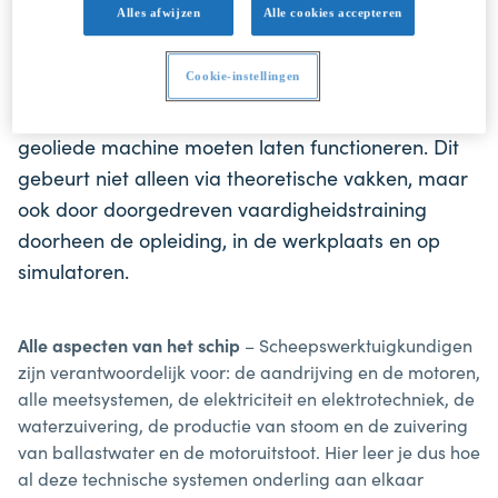
Alles afwijzen
Alle cookies accepteren
waterzuivering, de productie van stoom, de
zuivering van ballastwater en de motoruitstoot. Ze
Cookie-instellingen
leren hoe al deze technische systemen onderling
aan elkaar hangen en hoe ze het geheel als een
geoliede machine moeten laten functioneren. Dit
gebeurt niet alleen via theoretische vakken, maar
ook door doorgedreven vaardigheidstraining
doorheen de opleiding, in de werkplaats en op
simulatoren.
Alle aspecten van het schip
– Scheepswerktuigkundigen
zijn verantwoordelijk voor: de aandrijving en de motoren,
alle meetsystemen, de elektriciteit en elektrotechniek, de
waterzuivering, de productie van stoom en de zuivering
van ballastwater en de motoruitstoot. Hier leer je dus hoe
al deze technische systemen onderling aan elkaar