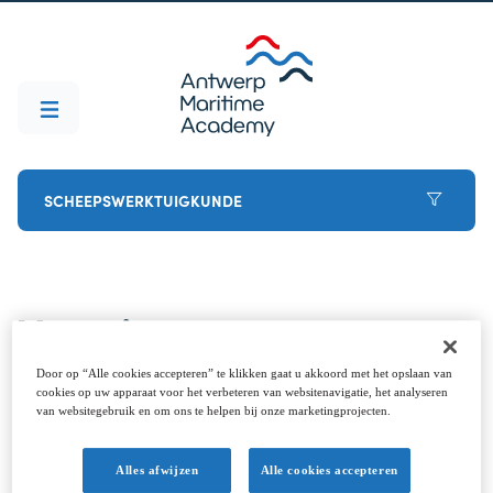
SCHEEPSWERKTUIGKUNDE
Voor je start
Door op “Alle cookies accepteren” te klikken gaat u akkoord met het opslaan van
Besloten om ervoor te gaan? Welkom aan boord
cookies op uw apparaat voor het verbeteren van websitenavigatie, het analyseren
van websitegebruik en om ons te helpen bij onze marketingprojecten.
(dat is de laatste woordspeling, beloofd). Om de
start helemaal vlekkeloos te laten verlopen, breng
Alles afwijzen
Alle cookies accepteren
je best deze puntjes vooraf in orde. Neem gerust