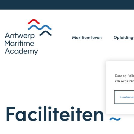
Maritiem leven
Opleidin
Door op “Alle
van websitena
Cookie-i
Faciliteiten