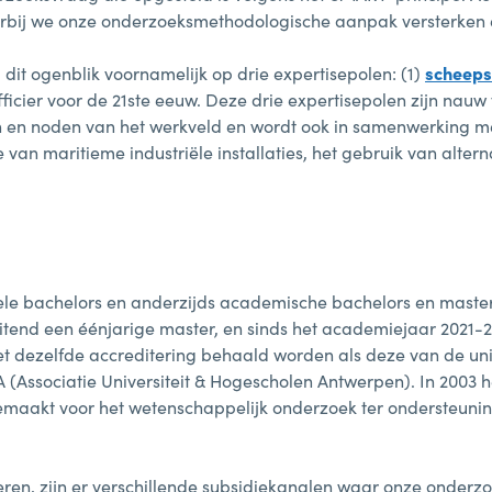
waarbij we onze onderzoeksmethodologische aanpak versterken
dit ogenblik voornamelijk op drie expertisepolen: (1)
scheeps
officier voor de 21ste eeuw. Deze drie expertisepolen zijn na
n en noden van het werkveld en wordt ook in samenwerking me
van maritieme industriële installaties, het gebruik van altern
sionele bachelors en anderzijds academische bachelors en mas
uitend een éénjarige master, en sinds het academiejaar 2021
t dezelfde accreditering behaald worden als deze van de uni
ssociatie Universiteit & Hogescholen Antwerpen). In 2003 hee
gemaakt voor het wetenschappelijk onderzoek ter ondersteun
ren, zijn er verschillende subsidiekanalen waar onze onder