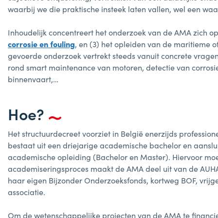
waarbij we die praktische insteek laten vallen, wel een 
Inhoudelijk concentreert het onderzoek van de AMA zich op 
corrosie en fouling
, en (3) het opleiden van de maritieme 
gevoerde onderzoek vertrekt steeds vanuit concrete vrage
rond smart maintenance van motoren, detectie van corrosie 
binnenvaart,…
Hoe?
Het structuurdecreet voorziet in België enerzijds profes
bestaat uit een driejarige academische bachelor en aansl
academische opleiding (Bachelor en Master). Hiervoor moe
academiseringsproces maakt de AMA deel uit van de AUHA (A
haar eigen Bijzonder Onderzoeksfonds, kortweg BOF, vrij
associatie.
Om de wetenschappelijke projecten van de AMA te financie