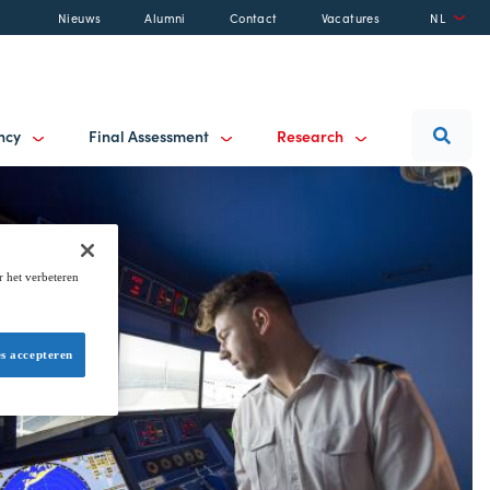
Nieuws
Alumni
Contact
Vacatures
NL
ancy
Final Assessment
Research
r het verbeteren
es accepteren