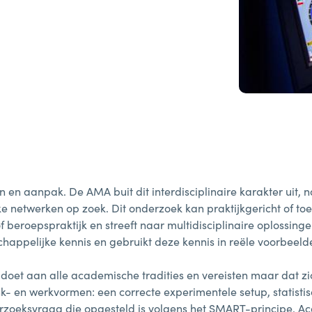
en aanpak. De AMA buit dit interdisciplinaire karakter uit, n
e netwerken op zoek. Dit onderzoek kan praktijkgericht of toe
 beroepspraktijk en streeft naar multidisciplinaire oplossing
appelijke kennis en gebruikt deze kennis in reële voorbeelden
doet aan alle academische tradities en vereisten maar dat zich
- en werkvormen: een correcte experimentele setup, statisti
derzoeksvraag die opgesteld is volgens het SMART-principe. 