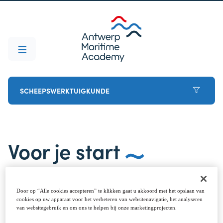
SCHEEPSWERKTUIGKUNDE
Voor je start
Besloten om ervoor te gaan? Welkom aan boord
(dat is de laatste woordspeling, beloofd). Om de
Door op “Alle cookies accepteren” te klikken gaat u akkoord met het opslaan van
cookies op uw apparaat voor het verbeteren van websitenavigatie, het analyseren
start helemaal vlekkeloos te laten verlopen, breng
van websitegebruik en om ons te helpen bij onze marketingprojecten.
je best deze puntjes vooraf in orde. Neem gerust