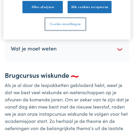
contact op met de studentenadministratie als je
Alles afwijzen
Alle cookies accepteren
vragen hebt. We helpen je heel graag verder.
Cookie-instellingen
Wat je moet weten
Brugcursus wiskunde
Als je al door de lespakketten gebladerd hebt, weet je
dat we best veel wiskunde en wetenschappen op je
afvuren de komende jaren. Om er zeker van te zijn dat je
vanaf dag één mee bent met de nieuwe leerstof, raden
we je aan onze instapcursus wiskunde te volgen voor het
academiejaar start. Zo herhaal je de theorie én de
oefeningen van de belangrijkste thema's uit de laatste