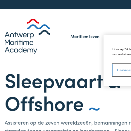
Maritiem leven
Opleidin
Door op “Alle
van websitena
Sleepvaart &
Cookie-i
Offshore
Assisteren op de zeven wereldzeeën, bemanningen 
stranden tegen verontreiniging beschermen… Sleepva