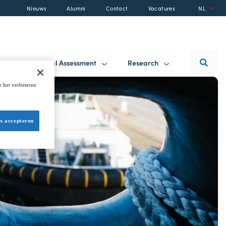
Nieuws
Alumni
Contact
Vacatures
NL
ancy
Final Assessment
Research
r het verbeteren
es accepteren