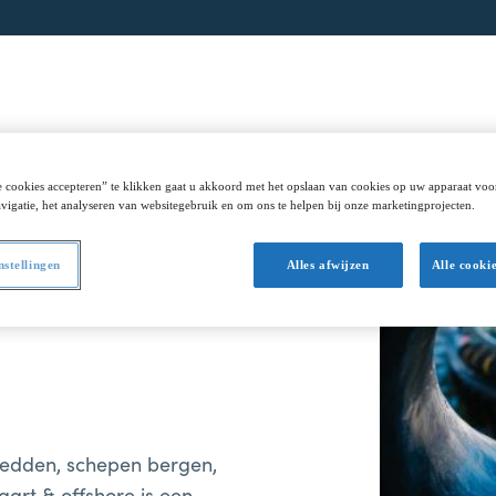
gen
Studeren
Over ons
Training & Consult
 cookies accepteren” te klikken gaat u akkoord met het opslaan van cookies op uw apparaat voo
vigatie, het analyseren van websitegebruik en om ons te helpen bij onze marketingprojecten.
nstellingen
Alles afwijzen
Alle cooki
redden, schepen bergen,
art & offshore is een