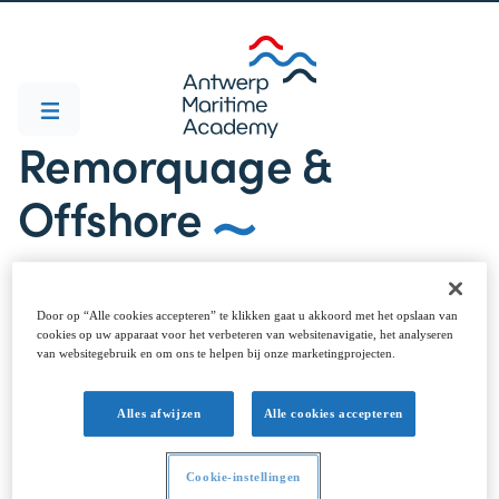
Remorquage &
Offshore
Assister sur les sept mers, secourir des équipages,
sauver des navires, protéger les plages de la
Door op “Alle cookies accepteren” te klikken gaat u akkoord met het opslaan van
pollution... Le remorquage et l’offshore sont une
cookies op uw apparaat voor het verbeteren van websitenavigatie, het analyseren
van websitegebruik en om ons te helpen bij onze marketingprojecten.
aventure en soi. Et l’Antwerp Maritime Academy
vous offre la meilleure préparation pour relever le
Alles afwijzen
Alle cookies accepteren
défi.
Cookie-instellingen