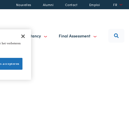
Nouvelles
Alumni
Contact
Emploi
FR
raining & Consultancy
Final Assessment
r het verbeteren
es accepteren