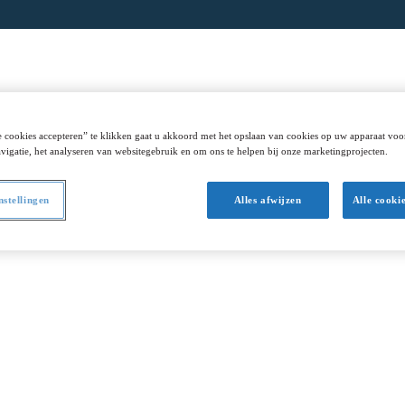
ritime
Educations
Étudier
A propos
T
 cookies accepteren” te klikken gaat u akkoord met het opslaan van cookies op uw apparaat voo
vigatie, het analyseren van websitegebruik en om ons te helpen bij onze marketingprojecten.
nstellingen
Alles afwijzen
Alle cooki