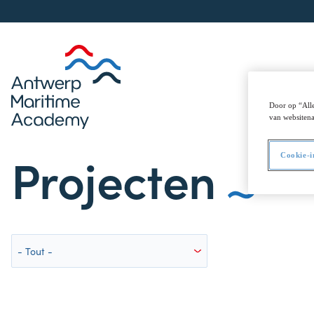
Vie ma
Door op “Alle
van websitena
Projecten
Cookie-i