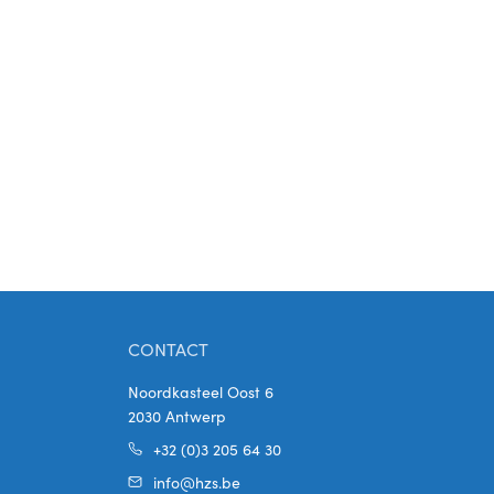
CONTACT
Noordkasteel Oost 6
2030 Antwerp
+32 (0)3 205 64 30
info@hzs.be