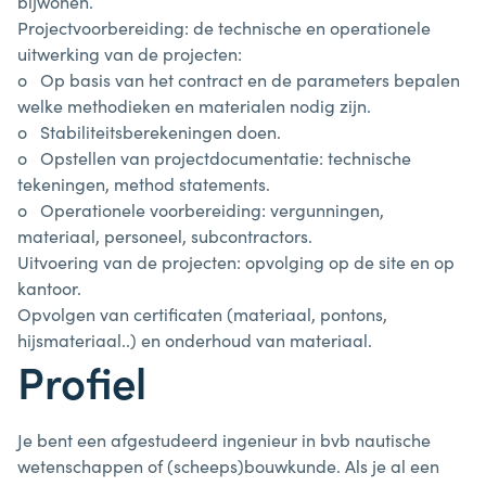
bijwonen.
Projectvoorbereiding:
de
technische
en
operationele
uitwerking
van
de
projecten:
o
Op
basis
van
het
contract
en
de
parameters
bepalen
welke
methodieken
en
materialen
nodig
zijn.
o
Stabiliteitsberekeningen
doen.
o
Opstellen
van
projectdocumentatie:
technische
tekeningen,
method statements.
o
Operationele
voorbereiding:
vergunningen,
materiaal,
personeel,
subcontractors.
Uitvoering
van
de
projecten:
opvolging
op
de
site
en
op
kantoor.
Opvolgen
van
certificaten
(materiaal,
pontons,
hijsmateriaal..)
en
onderhoud
van
materiaal.
Profiel
Je
bent
een
afgestudeerd
ingenieur
in
bvb
nautische
wetenschappen
of (scheeps)bouwkunde.
Als
je
al
een