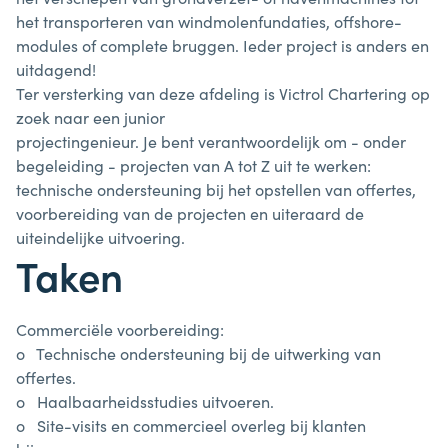
het
transporteren
van
windmolenfundaties,
offshore-
modules
of
complete
bruggen.
Ieder
project
is
anders
en
uitdagend!
Ter
versterking
van
deze
afdeling
is
Victrol
Chartering
op
zoek
naar
een
junior
projectingenieur.
Je
bent
verantwoordelijk
om
-
onder
begeleiding
-
projecten
van
A
tot
Z
uit te werken:
technische ondersteuning bij het opstellen van offertes,
voorbereiding van
de
projecten
en
uiteraard
de
uiteindelijke
uitvoering.
Taken
Commerciële
voorbereiding:
o
Technische
ondersteuning
bij
de
uitwerking
van
offertes.
o
Haalbaarheidsstudies
uitvoeren.
o
Site-visits
en
commercieel
overleg
bij
klanten