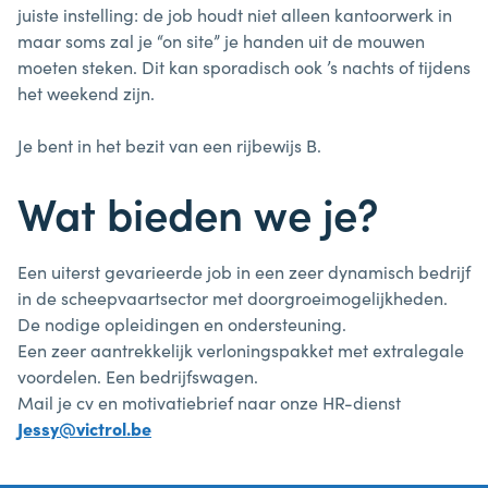
juiste
instelling:
de
job
houdt niet
alleen
kantoorwerk
in
maar
soms
zal
je
“on
site”
je
handen
uit
de
mouwen
moeten
steken.
Dit
kan
sporadisch
ook
’s
nachts
of
tijdens
het
weekend
zijn.
Je
bent
in
het
bezit
van
een
rijbewijs
B.
Wat
bieden
we
je?
Een
uiterst
gevarieerde
job
in
een
zeer
dynamisch
bedrijf
in
de
scheepvaartsector
met
doorgroeimogelijkheden.
De
nodige
opleidingen
en
ondersteuning.
Een
zeer
aantrekkelijk
verloningspakket
met
extralegale
voordelen.
Een
bedrijfswagen.
Mail
je
cv
en
motivatiebrief
naar
onze
HR-dienst
Jessy@victrol.be