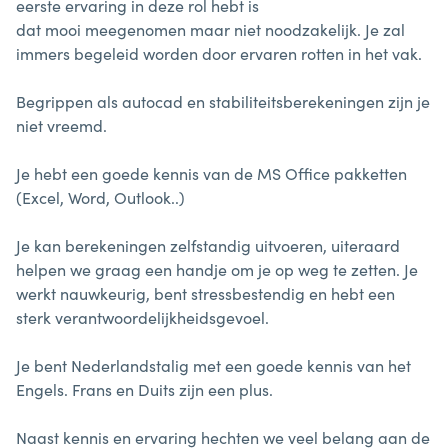
eerste
ervaring
in
deze
rol
hebt
is
dat
mooi meegenomen
maar
niet
noodzakelijk.
Je
zal
immers
begeleid
worden
door
ervaren
rotten
in
het
vak.
Begrippen
als
autocad
en
stabiliteitsberekeningen
zijn
je
niet
vreemd.
Je
hebt
een
goede
kennis
van
de
MS
Office
pakketten
(Excel,
Word,
Outlook..)
Je
kan
berekeningen
zelfstandig
uitvoeren,
uiteraard
helpen
we
graag
een
handje
om
je
op
weg
te
zetten.
Je
werkt
nauwkeurig,
bent
stressbestendig
en
hebt
een
sterk
verantwoordelijkheidsgevoel.
Je
bent
Nederlandstalig
met
een
goede
kennis
van
het
Engels.
Frans
en
Duits
zijn
een
plus.
Naast
kennis
en
ervaring
hechten
we
veel
belang
aan
de