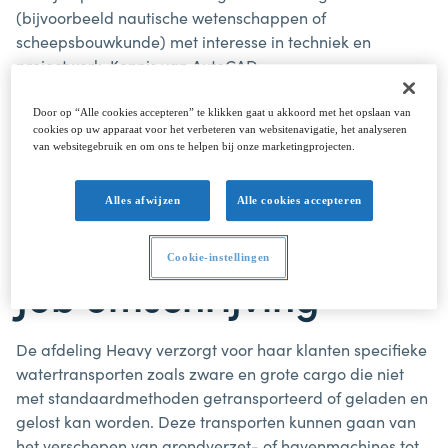
(bijvoorbeeld nautische wetenschappen of
scheepsbouwkunde) met interesse in techniek en
projectwerk. Kennis van AutoCAD,
stabiliteitsberekeningen en MS Office is belangrijk. Je
moet nauwkeurig, zelfstandig en flexibel zijn.
Door op “Alle cookies accepteren” te klikken gaat u akkoord met het opslaan van
cookies op uw apparaat voor het verbeteren van websitenavigatie, het analyseren
Bedrijf
van websitegebruik en om ons te helpen bij onze marketingprojecten.
Victrol
Chartering
is
een
familiebedrijf
met
50
jaar
ervaring
in
de
scheepvaart.
Via
haar
afdelingen
Alles afwijzen
Alle cookies accepteren
tankvaart,
containertransport,
LNG,
scheepsdiensten
en
heavy,
bedient
ze een
grote
variëteit
aan
klanten
met
een
breed
spectrum
aan
activiteiten.
Cookie-instellingen
Job
omschrijving
De
afdeling
Heavy
verzorgt
voor
haar
klanten
specifieke
watertransporten
zoals
zware
en
grote
cargo
die
niet
met
standaardmethoden
getransporteerd
of
geladen
en
gelost
kan worden.
Deze
transporten
kunnen
gaan
van
het
verschepen
van
grondverzet-
of havenmachines
tot