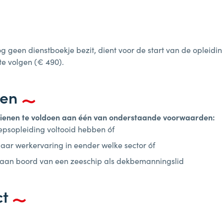
og geen dienstboekje bezit, dient voor de start van de opleid
e volgen (€ 490).
ten
ienen te voldoen aan één van onderstaande voorwaarden:
epsopleiding voltooid hebben óf
jaar werkervaring in eender welke sector óf
aan boord van een zeeschip als dekbemanningslid
ct