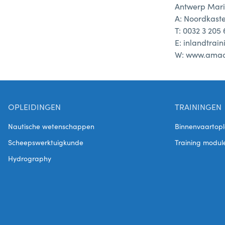
Antwerp Mar
A: Noordkaste
T: 0032 3 205
E: inlandtrai
W: www.ama
OPLEIDINGEN
TRAININGEN
Nautische wetenschappen
Binnenvaartopl
Scheepswerktuigkunde
Training modul
Hydrography