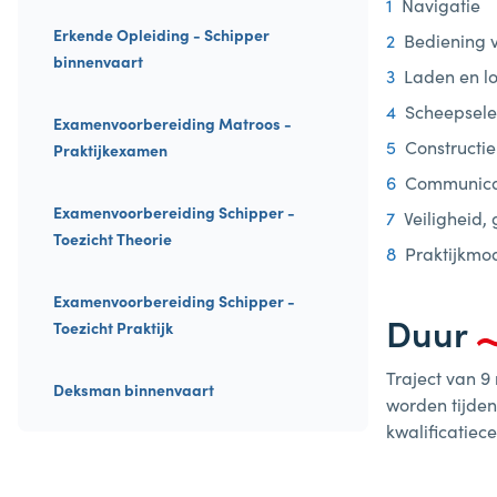
Navigatie
Erkende Opleiding - Schipper
Bediening v
binnenvaart
Laden en l
Scheepselek
Examenvoorbereiding Matroos -
Constructie 
Praktijkexamen
Communica
Examenvoorbereiding Schipper -
Veiligheid,
Toezicht Theorie
Praktijkmo
Examenvoorbereiding Schipper -
Duur
Toezicht Praktijk
Traject van 
Deksman binnenvaart
worden tijden
kwalificatiece
Deskundige Passagiersvaart