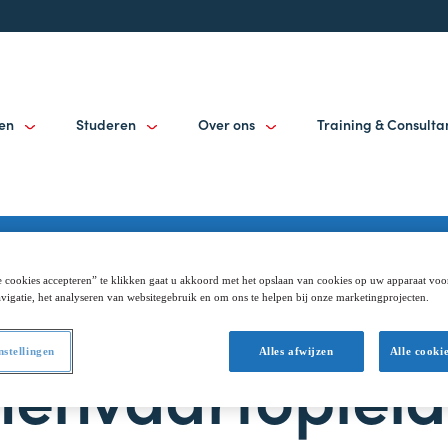
gen
Studeren
Over ons
Training & Consult
 cookies accepteren” te klikken gaat u akkoord met het opslaan van cookies op uw apparaat voo
vigatie, het analyseren van websitegebruik en om ons te helpen bij onze marketingprojecten.
nstellingen
Alles afwijzen
Alle cooki
nenvaartoplei