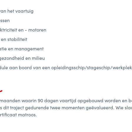
an het vaartuig
ossen
triciteit en - motoren
en stabiliteit
tie en management
 gezondheid en milieu
dule aan boord van een opleidingsschip/stageschip/werkplek
9 maanden waarin 90 dagen vaartijd opgebouwd worden en 
s dit traject gedurende twee momenten geëvalueerd. Wie sla
rtificaat matroos.