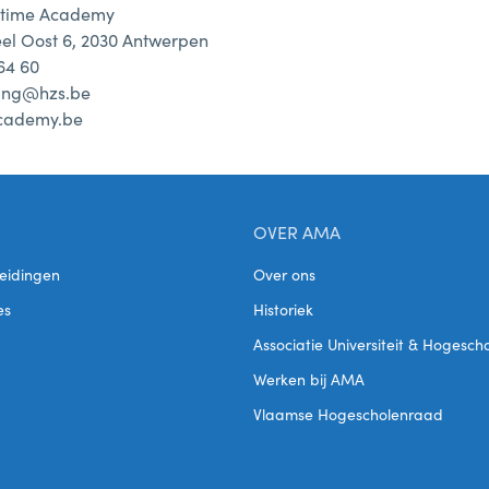
itime Academy
el Oost 6, 2030 Antwerpen
 64 60
ning@hzs.be
cademy.be
OVER AMA
eidingen
Over ons
es
Historiek
Associatie Universiteit & Hogesc
Werken bij AMA
Vlaamse Hogescholenraad