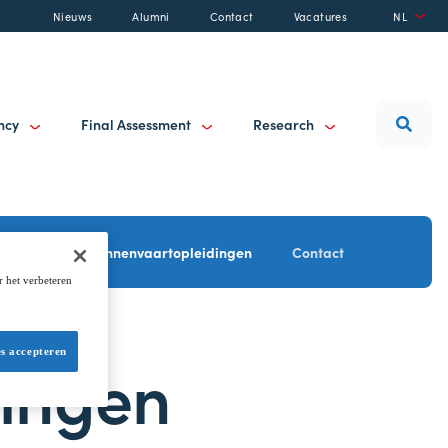
Nieuws
Alumni
Contact
Vacatures
NL
ancy
Final Assessment
Research
Overzicht binnenvaartopleidingen
Contact
r het verbeteren
es accepteren
dingen