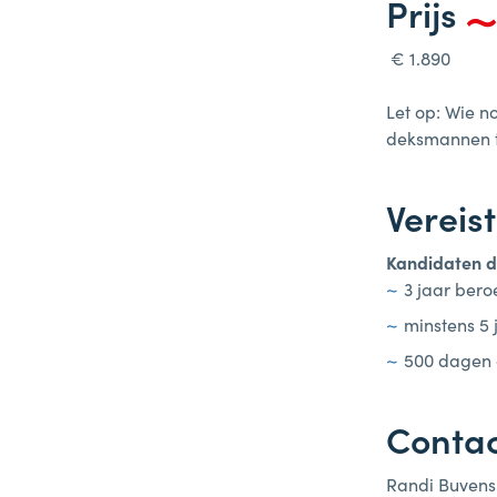
Prijs
Examenvoorbereiding Matroos -
Theorie Examen
€ 1.890
Examenvoorbereiding Schipper -
Let op: Wie n
Theorie
deksmannen t
Radar binnenvaart
Vereis
Specifieke Vergunning Maritieme
Kandidaten d
Aard
3 jaar bero
minstens 5 
500 dagen 
Conta
Randi Buvens