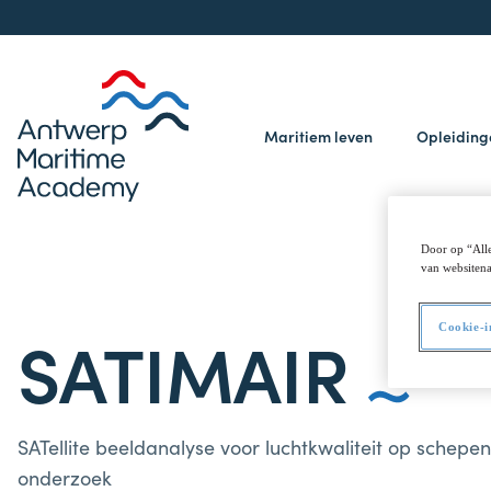
Maritiem leven
Opleidin
Door op “Alle
van websitena
SATIMAIR
Cookie-i
SATellite beeldanalyse voor luchtkwaliteit op schepe
onderzoek