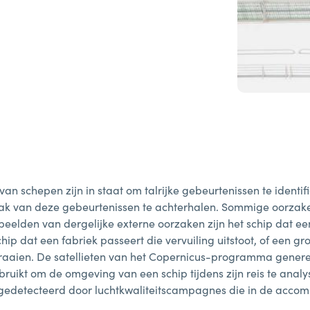
chepen zijn in staat om talrijke gebeurtenissen te identifi
aak van deze gebeurtenissen te achterhalen. Sommige oorza
beelden van dergelijke externe oorzaken zijn het schip dat e
chip dat een fabriek passeert die vervuiling uitstoot, of een g
en draaien. De satellieten van het Copernicus-programma gener
ikt om de omgeving van een schip tijdens zijn reis te anal
 gedetecteerd door luchtkwaliteitscampagnes die in de acco