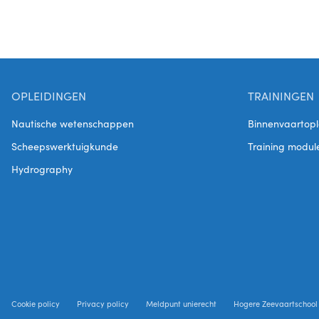
OPLEIDINGEN
TRAININGEN
Nautische wetenschappen
Binnenvaartopl
Scheepswerktuigkunde
Training modul
Hydrography
Cookie policy
Privacy policy
Meldpunt unierecht
Hogere Zeevaartschool