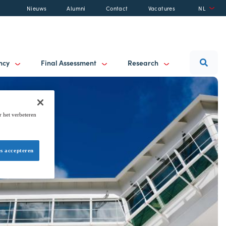
Nieuws
Alumni
Contact
Vacatures
NL
ancy
Final Assessment
Research
r het verbeteren
es accepteren