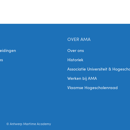
OVER AMA
eidingen
Over ons
es
Historiek
Associatie Universiteit & Hogesc
Werken bij AMA
Vlaamse Hogescholenraad
© Antwerp Martime Academy