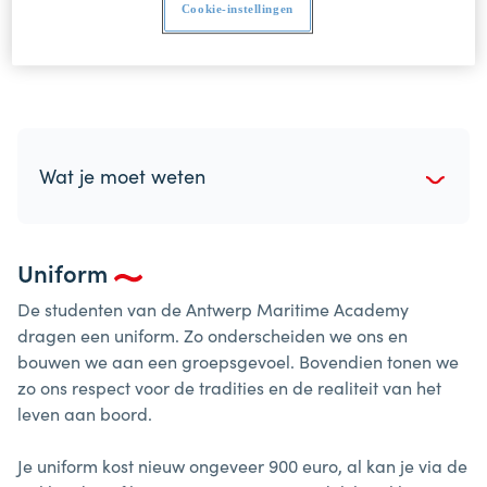
Cookie-instellingen
contact op met de studentenadministratie als je
vragen hebt. We helpen je heel graag verder.
Wat je moet weten
Uniform
De studenten van de Antwerp Maritime Academy
dragen een uniform. Zo onderscheiden we ons en
bouwen we aan een groepsgevoel. Bovendien tonen we
zo ons respect voor de tradities en de realiteit van het
leven aan boord.
Je uniform kost nieuw ongeveer 900 euro, al kan je via de