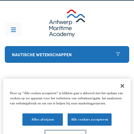
NAUTISCHE WETENSCHAPPEN
Voor je start
Door op “Alle cookies accepteren” te klikken gaat u akkoord met het opslaan van
cookies op uw apparaat voor het verbeteren van websitenavigatie, het analyseren
van websitegebruik en om ons te helpen bij onze marketingprojecten.
Besloten om ervoor te gaan? Welkom aan boord
(dat is de laatste woordspeling, beloofd). Om de
Alles afwijzen
Alle cookies accepteren
start helemaal vlekkeloos te laten verlopen, breng
je best deze puntjes vooraf in orde. Neem gerust