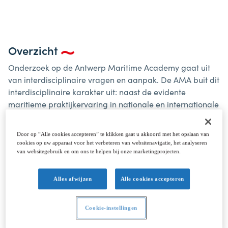
Overzicht
Onderzoek op de Antwerp Maritime Academy gaat uit
van interdisciplinaire vragen en aanpak. De AMA buit dit
interdisciplinaire karakter uit: naast de evidente
maritieme praktijkervaring in nationale en internationale
netwerken gaat AMA actief naar dergelijke netwerken
op zoek. Dit onderzoek kan praktijkgericht of toegepast
Door op “Alle cookies accepteren” te klikken gaat u akkoord met het opslaan van
van aard zijn. Praktijkgericht onderzoek ontstaat vanuit
cookies op uw apparaat voor het verbeteren van websitenavigatie, het analyseren
concrete vraagstellingen binnen de opleidings- en/of
van websitegebruik en om ons te helpen bij onze marketingprojecten.
beroepspraktijk en streeft naar multidisciplinaire
oplossingen die binnen diezelfde praktijk
Alles afwijzen
Alle cookies accepteren
toepasbaar/bruikbaar zijn. Toegepast onderzoek
vertrekt vanuit fundamentele wetenschappelijke kennis
Cookie-instellingen
en gebruikt deze kennis in reële voorbeelden en
situaties.