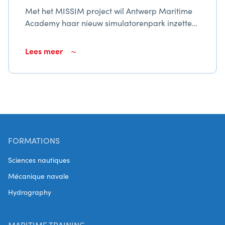
Met het MISSIM project wil Antwerp Maritime
Academy haar nieuw simulatorenpark inzetten
om de dienstverlening naar het maritieme
weefsel in Vlaanderen te moderniseren en
Lees meer
verruimen.
FORMATIONS
Sciences nautiques
Mécanique navale
Hydrography
MARITIME TRAINING