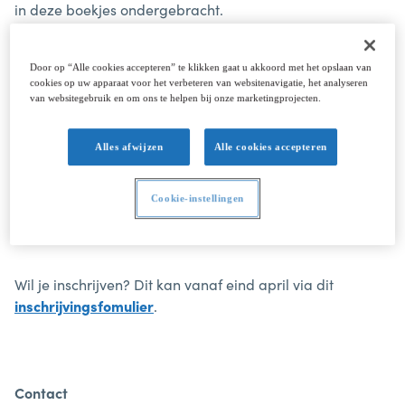
in deze boekjes ondergebracht.
Onderwijs- en examenreglement
2025 - 2026 –
Gedetailleerde informatie over de
Door op “Alle cookies accepteren” te klikken gaat u akkoord met het opslaan van
onderwijsorganisatie, de inschrijvingsvoorwaarden, de
cookies op uw apparaat voor het verbeteren van websitenavigatie, het analyseren
ondersteunende diensten, het examenreglement, enz.
van websitegebruik en om ons te helpen bij onze marketingprojecten.
Onderwijs- en examenreglement
2026 - 2027 –
Gedetailleerde informatie over de
Alles afwijzen
Alle cookies accepteren
onderwijsorganisatie, de inschrijvingsvoorwaarden, de
ondersteunende diensten, het examenreglement, enz.
Cookie-instellingen
Wil je inschrijven? Dit kan vanaf eind april via dit
inschrijvingsfomulier
.
Contact