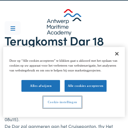
Terugkomst Dar 18
april 2025 rond 8u15
Door op “Alle cookies accepteren” te klikken gaat u akkoord met het opslaan van
cookies op uw apparaat voor het verbeteren van websitenavigatie, het analyseren
van websitegebruik en om ons te helpen bij onze marketingprojecten.
Alles afwijzen
Alle cookies accepteren
Cookie-instellingen
Onze studenten komen terug aan in Antwerpen op
vrijdag 18 april 2025 bij hoog water (geschatte tijd rond
08u15).
De Dar zal aanmeren aan het Cruiseponton, thv Het