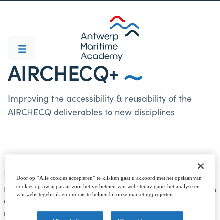
AIRCHECQ+
Improving the accessibility & reusability of the
AIRCHECQ deliverables to new disciplines
Doel van het AIRCHECQ+ project
Door op “Alle cookies accepteren” te klikken gaat u akkoord met het opslaan van
De valorisatiedoelstelling van het AIRCHECQ+ project is om
cookies op uw apparaat voor het verbeteren van websitenavigatie, het analyseren
van websitegebruik en om ons te helpen bij onze marketingprojecten.
de ontwikkelde AIRCHECQ resultaten toegankelijk te
maken buiten het domein waarvoor ze oorspronkelijk