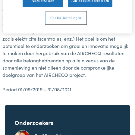
Alles afwijzen
Alle cookies accepteren
bedoeld waren. Tijdens dit project richten we ons expliciet
op sectoren waar de luchtkwaliteit een impact heeft op de
directe omgeving (comfort en menselijke gezondheid in
Cookie-instellingen
schepen, corrosiepreventie van windmolens, de
fluctuerende gevarenintensiteit van vervuilingsbronnen
zoals elektriciteitscentrales, enz.) Het doel is om het
potentieel te onderzoeken om groei en innovatie mogelijk
te maken door hergebruik van de AIRCHECQ resultaten
door alle belanghebbenden op alle niveaus van de
samenleving en niet alleen door de oorspronkelijke
doelgroep van het AIRCHECQ project.
Period 01/09/2019 – 31/08/2021
Onderzoekers